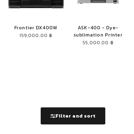
Frontier DX400W
ASK-400 - Dye-
sublimation Printer
Sale price
159,000.00 ฿
Sale price
55,000.00 ฿
Filter and sort